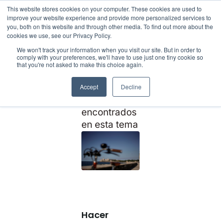
This website stores cookies on your computer. These cookies are used to
improve your website experience and provide more personalized services to
you, both on this website and through other media. To find out more about the
cookies we use, see our Privacy Policy.
HISTORIAS Y
We won't track your information when you visit our site. But in order to
comply with your preferences, we'll have to use just one tiny cookie so
that you're not asked to make this choice again.
Reparación
Accept
Decline
Artículos
encontrados
en esta tema
Hacer