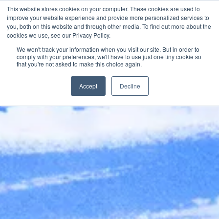
This website stores cookies on your computer. These cookies are used to
improve your website experience and provide more personalized services to
you, both on this website and through other media. To find out more about the
cookies we use, see our Privacy Policy.
HISTORIAS Y
We won't track your information when you visit our site. But in order to
comply with your preferences, we'll have to use just one tiny cookie so
that you're not asked to make this choice again.
Accept
Decline