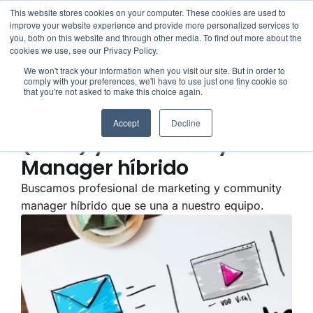
This website stores cookies on your computer. These cookies are used to
improve your website experience and provide more personalized services to
you, both on this website and through other media. To find out more about the
cookies we use, see our Privacy Policy.
HISTORIAS Y
We won't track your information when you visit our site. But in order to
comply with your preferences, we'll have to use just one tiny cookie so
that you're not asked to make this choice again.
VACANTES
Dirección de Marketing
Accept
Decline
(CMO) y Community
Manager híbrido
Buscamos profesional de marketing y community
manager híbrido que se una a nuestro equipo.