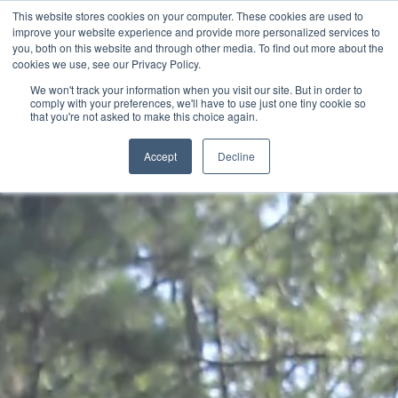
This website stores cookies on your computer. These cookies are used to
improve your website experience and provide more personalized services to
you, both on this website and through other media. To find out more about the
cookies we use, see our Privacy Policy.
HISTORIAS Y
We won't track your information when you visit our site. But in order to
comply with your preferences, we'll have to use just one tiny cookie so
that you're not asked to make this choice again.
Accept
Decline