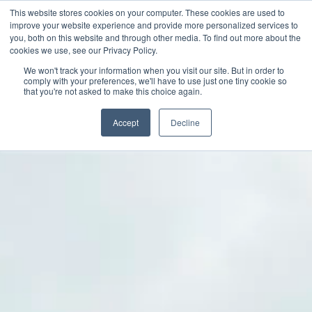
This website stores cookies on your computer. These cookies are used to
improve your website experience and provide more personalized services to
you, both on this website and through other media. To find out more about the
cookies we use, see our Privacy Policy.
HISTORIAS Y
We won't track your information when you visit our site. But in order to
comply with your preferences, we'll have to use just one tiny cookie so
that you're not asked to make this choice again.
Accept
Decline