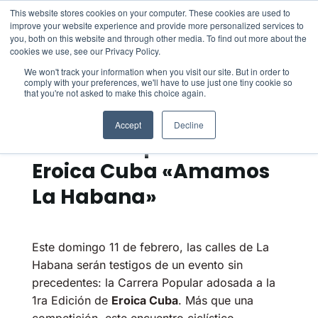
This website stores cookies on your computer. These cookies are used to
febrero 11, 2024
improve your website experience and provide more personalized services to
Este acto tendrá lugar
you, both on this website and through other media. To find out more about the
cookies we use, see our Privacy Policy.
HISTORIAS Y
We won't track your information when you visit our site. But in order to
comply with your preferences, we'll have to use just one tiny cookie so
that you're not asked to make this choice again.
Accept
Decline
Carrera Popular de
Eroica Cuba «Amamos
La Habana»
Este domingo 11 de febrero, las calles de La
Habana serán testigos de un evento sin
precedentes: la Carrera Popular adosada a la
1ra Edición de
Eroica Cuba
. Más que una