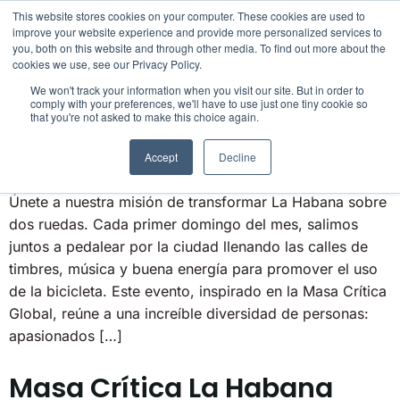
Categoría:
Masa
This website stores cookies on your computer. These cookies are used to
improve your website experience and provide more personalized services to
you, both on this website and through other media. To find out more about the
Crítica
cookies we use, see our Privacy Policy.
HISTORIAS Y
We won't track your information when you visit our site. But in order to
Masa Crítica La Habana
comply with your preferences, we'll have to use just one tiny cookie so
that you're not asked to make this choice again.
Accept
Decline
Únete a nuestra misión de transformar La Habana sobre
dos ruedas. Cada primer domingo del mes, salimos
juntos a pedalear por la ciudad llenando las calles de
timbres, música y buena energía para promover el uso
de la bicicleta. Este evento, inspirado en la Masa Crítica
Global, reúne a una increíble diversidad de personas:
apasionados […]
Masa Crítica La Habana