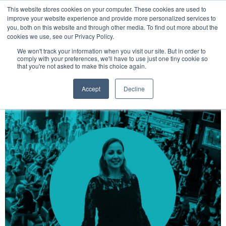
Etiquetas:
This website stores cookies on your computer. These cookies are used to
improve your website experience and provide more personalized services to
you, both on this website and through other media. To find out more about the
Urbanismo
cookies we use, see our Privacy Policy.
HISTORIAS Y
We won't track your information when you visit our site. But in order to
Ciclismo Urbano en La
comply with your preferences, we'll have to use just one tiny cookie so
that you're not asked to make this choice again.
Habana
Accept
Decline