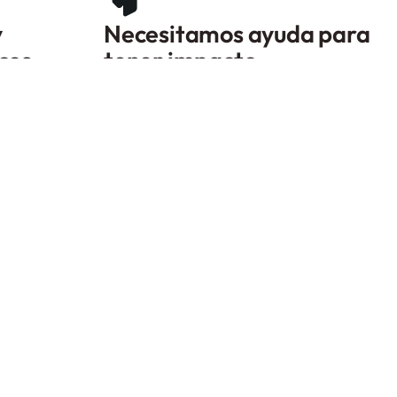
y
Necesitamos ayuda para
cos.
tener impacto.
Apóyanos