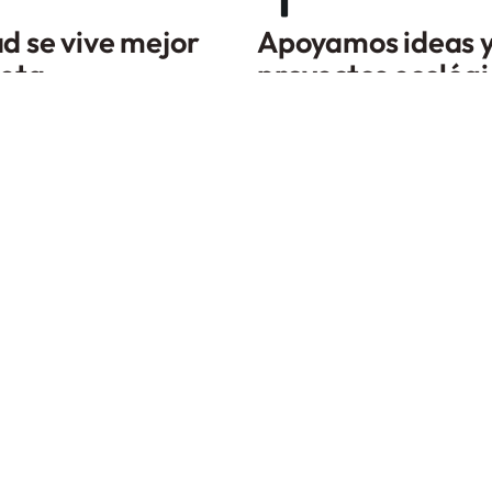
d se vive mejor
Apoyamos ideas 
leta.
proyectos ecológi
 bici
Coordinemos un evento
Boletín de correo
Deseo recibir boletines y ofertas promocionales de Citykleta via
correo electrónico.
SUSCRIBIRME