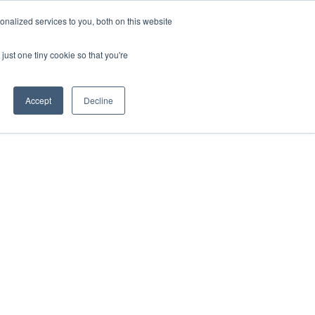
EN
nalized services to you, both on this website
just one tiny cookie so that you're
Accept
Decline