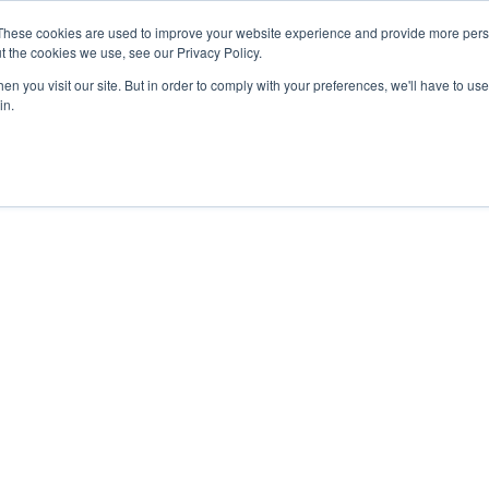
These cookies are used to improve your website experience and provide more perso
ACTIVIDADES
HISTORIAS Y GUÍAS
t the cookies we use, see our Privacy Policy.
n you visit our site. But in order to comply with your preferences, we'll have to use 
in.