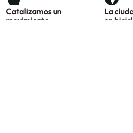
Catalizamos un
La ciuda
movimiento.
en bicic
Descubre quiénes somos
Comparte tu
Acerca
Festival
Colaboraciones
Bicipiknic
Vacantes
Educación
Donaciones
Masa Crítica