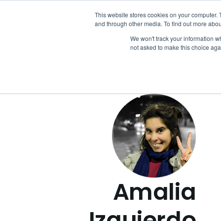
This website stores cookies on your computer. 
and through other media. To find out more abou
We won't track your information whe
not asked to make this choice aga
Amalia
Izquierdo